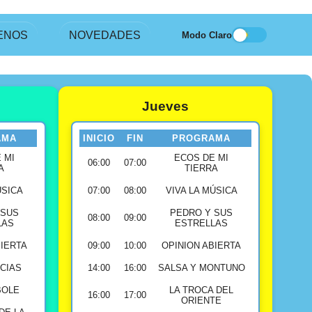
ENOS
NOVEDADES
Modo Claro
Jueves
AMA
INICIO
FIN
PROGRAMA
 MI
ECOS DE MI
06:00
07:00
A
TIERRA
ÚSICA
07:00
08:00
VIVA LA MÚSICA
 SUS
PEDRO Y SUS
08:00
09:00
LAS
ESTRELLAS
BIERTA
09:00
10:00
OPINION ABIERTA
ICIAS
14:00
16:00
SALSA Y MONTUNO
OLE
LA TROCA DEL
16:00
17:00
ORIENTE