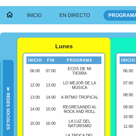
INICIO
EN DIRECTO
PROGRAMA
Lunes
INICIO
FIN
PROGRAMA
INICIO
ECOS DE MI
06:00
07:00
06:00
TIERRA
LO MEJOR DE LA
07:00
12:00
13:00
MÚSICA
≫ REDES SOCIALES
08:00
13:00
14:00
A RITMO TROPICAL
REGRESANDO AL
09:00
14:00
15:00
ROCK AND ROLL
10:00
LA LUZ DEL
15:00
16:00
NATURISMO
11:00
LA TROCA DEL