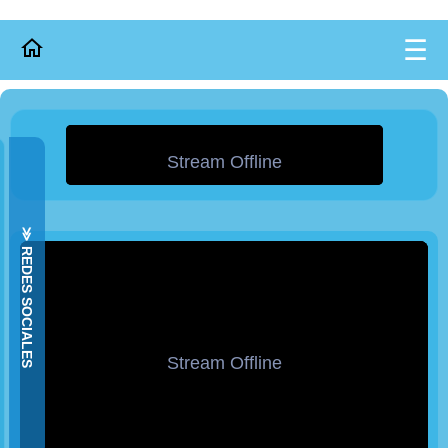
☰
≫ REDES SOCIALES