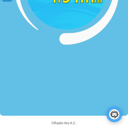
©Radio Aro A.C.